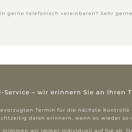
n gerne telefonisch vereinbaren? Sehr gerne.
l-Service – wir erinnern Sie an Ihren 
 bevorzugten Termin für die nächste Kontrolle
echtzeitig daran erinnern, wenn es wieder so w
stimmen wir immer individuell auf Sie ab. D